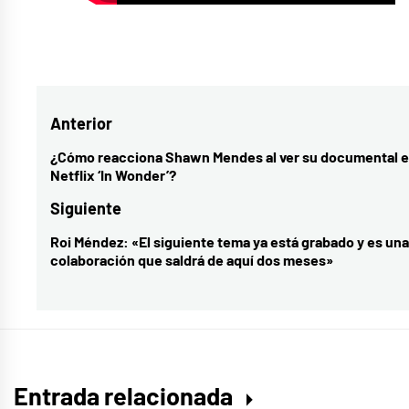
Etiquetado
como
minifalda
,
Navegación
Anterior
tracy
de
de
¿Cómo reacciona Shawn Mendes al ver su documental 
Entrada
Netflix ‘In Wonder’?
sá
entradas
anterior:
Siguiente
Roi Méndez: «El siguiente tema ya está grabado y es una
Entrada
colaboración que saldrá de aquí dos meses»
siguiente:
Entrada relacionada