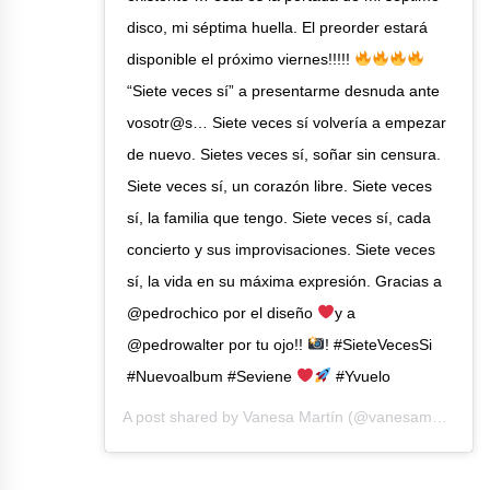
disco, mi séptima huella. El preorder estará
disponible el próximo viernes!!!!!
“Siete veces sí” a presentarme desnuda ante
vosotr@s… Siete veces sí volvería a empezar
de nuevo. Sietes veces sí, soñar sin censura.
Siete veces sí, un corazón libre. Siete veces
sí, la familia que tengo. Siete veces sí, cada
concierto y sus improvisaciones. Siete veces
sí, la vida en su máxima expresión. Gracias a
@pedrochico por el diseño
y a
@pedrowalter por tu ojo!!
! #SieteVecesSi
#Nuevoalbum #Seviene
#Yvuelo
A post shared by
Vanesa Martín
(@vanesamartin_) on
Etiquetado