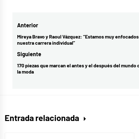
como
La
Navegación
Anterior
huella
,
málaga
,
de
Mireya Bravo y Raoul Vázquez: “Estamos muy enfocados
Entrada
nuestra carrera individual”
música
,
entradas
anterior:
música
Siguiente
española
,
170 piezas que marcan el antes y el después del mundo 
Entrada
Siete
la moda
siguiente:
veces
sí
,
Vanesa
Martín
Entrada relacionada