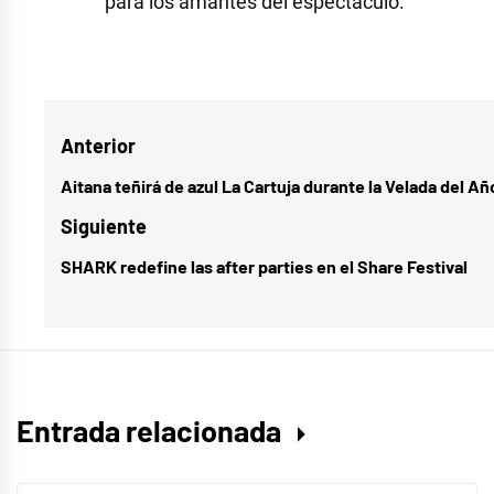
para los amantes del espectáculo.
Navegación
Anterior
de
Aitana teñirá de azul La Cartuja durante la Velada del Añ
Entrada
entradas
anterior:
Siguiente
SHARK redefine las after parties en el Share Festival
Entrada
siguiente:
Entrada relacionada