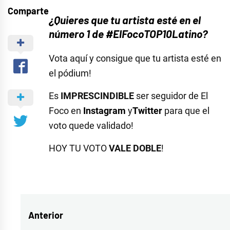
Comparte
¿Quieres que tu artista esté en el
número 1 de #ElFocoTOP10Latino?
Vota aquí y consigue que tu artista esté en
el pódium!
Es
IMPRESCINDIBLE
ser seguidor de El
Foco en
Instagram
y
Twitter
para que el
voto quede validado!
HOY TU VOTO
VALE DOBLE
!
Etiquetado
como
#ElFocoTOP10Verano
Navegación
Anterior