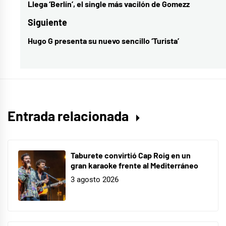
de
Llega ‘Berlín’, el single más vacilón de Gomezz
Entrada
entradas
anterior:
Siguiente
Hugo G presenta su nuevo sencillo ‘Turista’
Entrada
siguiente:
Entrada relacionada
Taburete convirtió Cap Roig en un
gran karaoke frente al Mediterráneo
3 agosto 2026