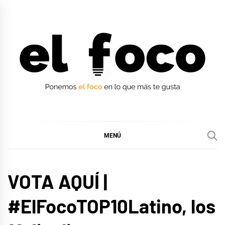
Ir
al
contenido
EL FOCO
EL FOCO
MENÚ
MÚSICA
VOTA AQUÍ |
#ElFocoTOP10Latino, los