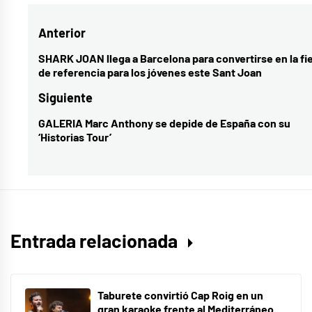
Navegación
Anterior
de
SHARK JOAN llega a Barcelona para convertirse en la fi
Entrada
de referencia para los jóvenes este Sant Joan
entradas
anterior:
Siguiente
GALERIA Marc Anthony se depide de España con su
Entrada
‘Historias Tour’
siguiente:
Entrada relacionada
Taburete convirtió Cap Roig en un
gran karaoke frente al Mediterráneo