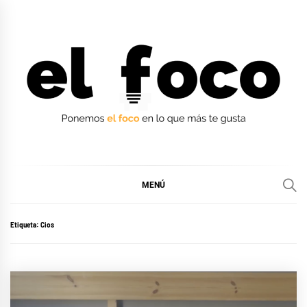
Ir
al
contenido
EL FOCO
EL FOCO
MENÚ
Etiqueta:
Cios