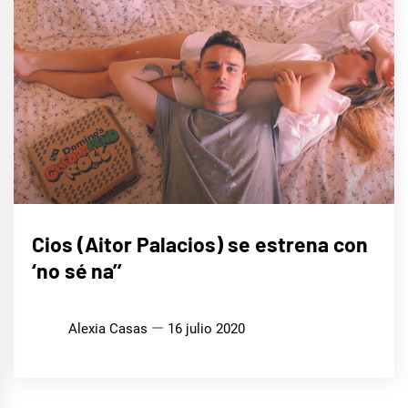
MÚSICA
Cios (Aitor Palacios) se estrena con
‘no sé na’’
Alexia Casas
16 julio 2020