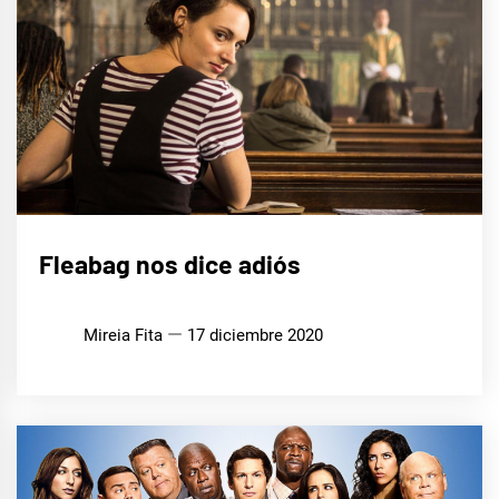
CINE,
Fleabag nos dice adiós
SERIES
Y TV
Mireia Fita
17 diciembre 2020