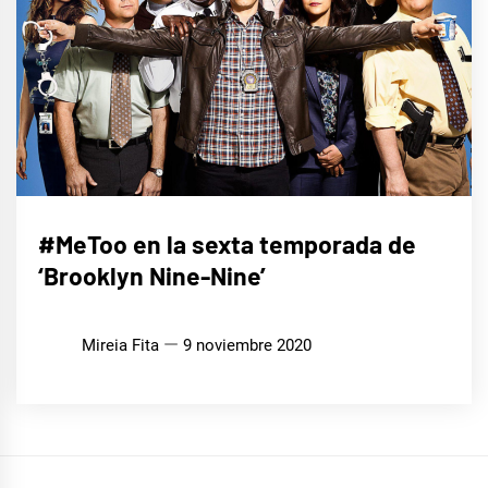
CINE,
#MeToo en la sexta temporada de
SERIES
Y TV
‘Brooklyn Nine-Nine’
Mireia Fita
9 noviembre 2020