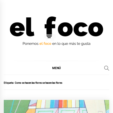
Ir
al
contenido
EL FOCO
EL FOCO
MENÚ
Etiqueta:
Como se hacen las flores se hacen las flores