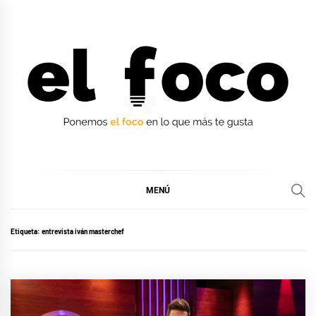
Ir
al
contenido
EL FOCO
EL FOCO
MENÚ
Etiqueta:
entrevista iván masterchef