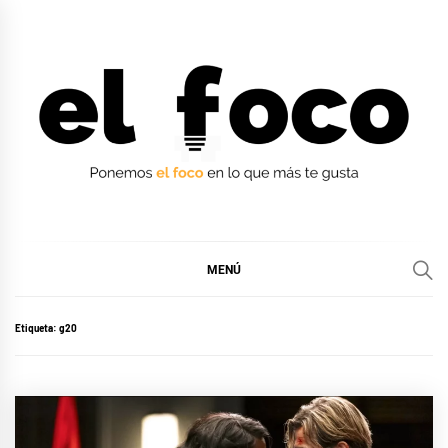
Ir
al
contenido
EL FOCO
EL FOCO
MENÚ
Etiqueta:
g20