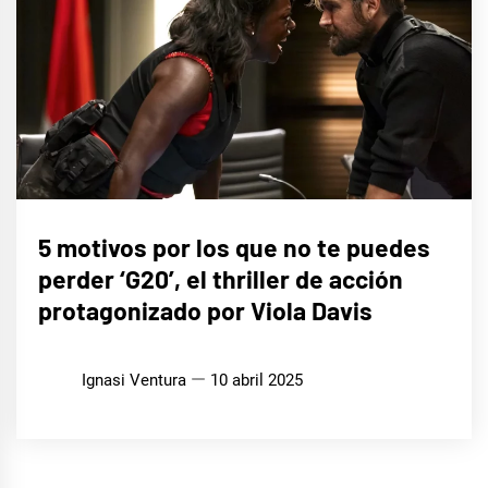
CINE,
5 motivos por los que no te puedes
SERIES
Y TV
perder ‘G20’, el thriller de acción
protagonizado por Viola Davis
Ignasi Ventura
10 abril 2025