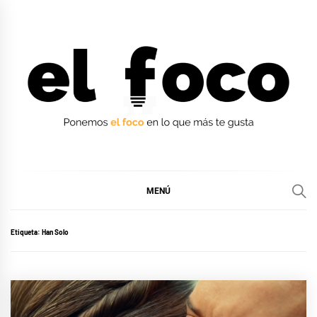
Ir
al
contenido
EL FOCO
EL FOCO
MENÚ
Etiqueta:
Han Solo