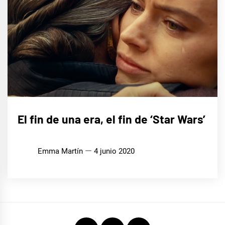
CINE,
El fin de una era, el fin de ‘Star Wars’
SERIES
Y TV
Emma Martín
4 junio 2020
Instagram
Twitter
Youtube