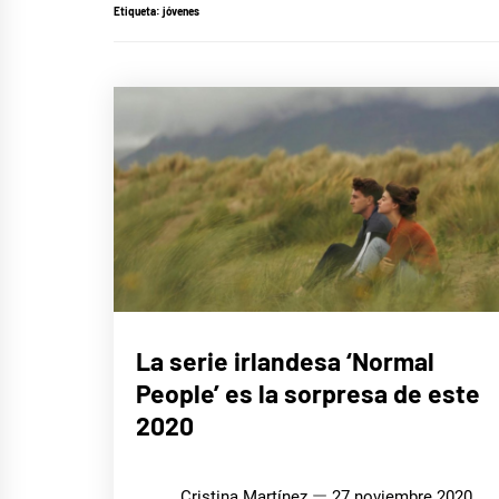
Etiqueta:
jóvenes
CINE,
La serie irlandesa ‘Normal
SERIES
Y TV
People’ es la sorpresa de este
2020
Cristina Martínez
27 noviembre 2020