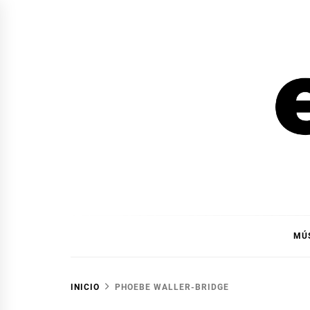
Ir
al
contenido
EL F
EL FOCO
MÚ
INICIO
PHOEBE WALLER-BRIDGE