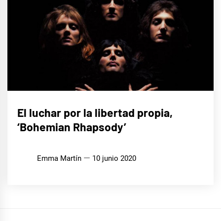
CINE,
El luchar por la libertad propia,
SERIES
Y TV
‘Bohemian Rhapsody’
Emma Martín
10 junio 2020