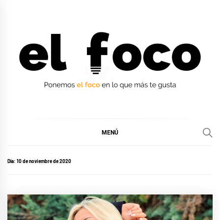
Ir
al
contenido
EL FOCO
EL FOCO
MENÚ
Día:
10 de noviembre de 2020