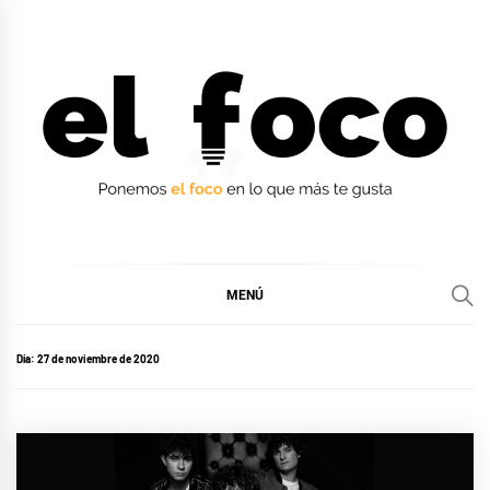
Ir
al
contenido
EL FOCO
EL FOCO
MENÚ
Día:
27 de noviembre de 2020