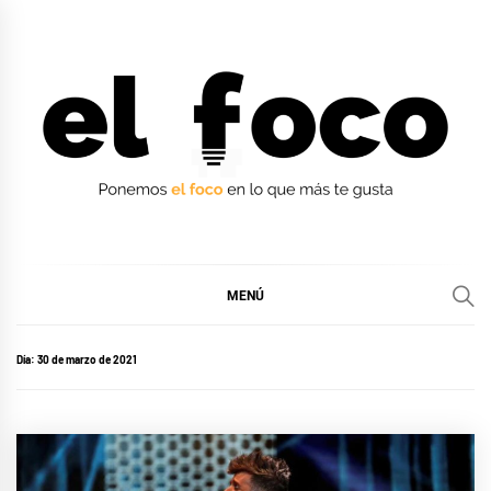
Ir
al
contenido
EL FOCO
EL FOCO
MENÚ
Día:
30 de marzo de 2021