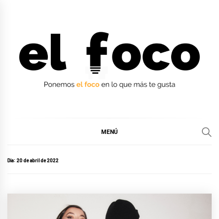
Ir
al
contenido
EL FOCO
EL FOCO
MENÚ
Día:
20 de abril de 2022