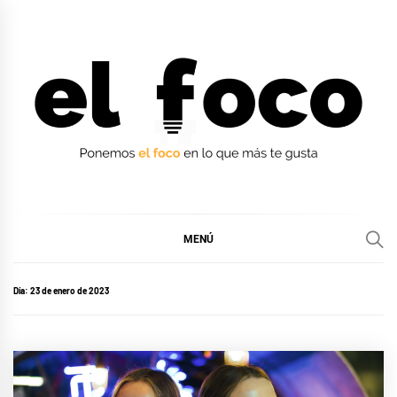
Ir
al
contenido
EL FOCO
EL FOCO
MENÚ
Día:
23 de enero de 2023