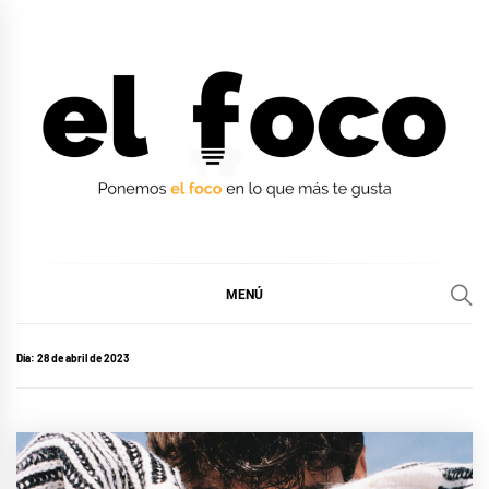
Ir
al
contenido
EL FOCO
EL FOCO
MENÚ
Día:
28 de abril de 2023