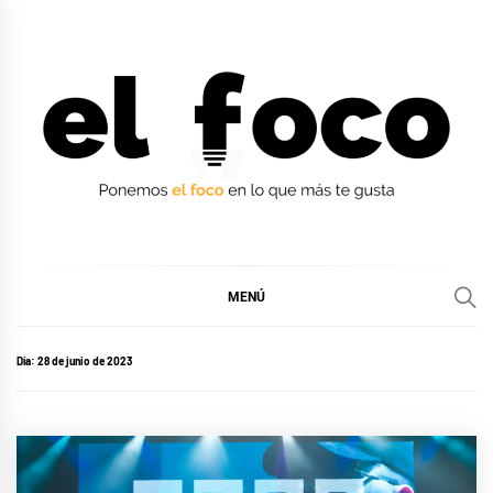
Ir
al
contenido
EL FOCO
EL FOCO
MENÚ
Día:
28 de junio de 2023