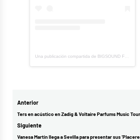
Una publicación compartida de BIGSOUND FESTIVAL (@bigsoundfestival)
Etiquetado
como
ana
Navegación
Anterior
mena
,
big
de
Ters en acústico en Zadig & Voltaire Parfums Music Tou
Entrada
sound
,
entradas
anterior:
Siguiente
Bizarrap
,
Vanesa Martín llega a Sevilla para presentar sus ‘Placere
Entrada
festivales
,