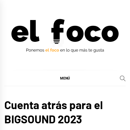
Ir
al
contenido
EL FOCO
EL FOCO
MENÚ
MÚSICA
Cuenta atrás para el
BIGSOUND 2023