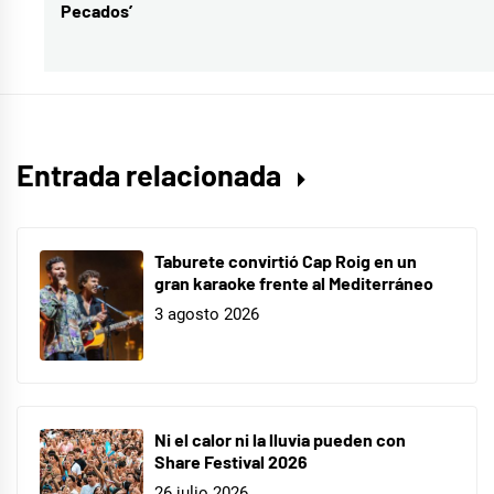
Pecados’
siguiente:
Sebastian
Yatra
,
Valencia
,
verano
,
villano
Entrada relacionada
antillano
Taburete convirtió Cap Roig en un
gran karaoke frente al Mediterráneo
3 agosto 2026
Ni el calor ni la lluvia pueden con
Share Festival 2026
26 julio 2026