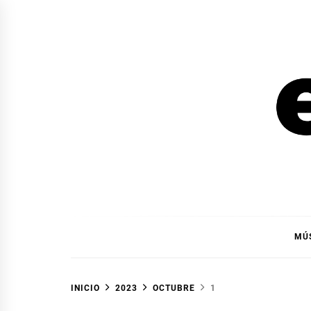
Ir
al
contenido
EL F
EL FOCO
MÚ
INICIO
2023
OCTUBRE
1