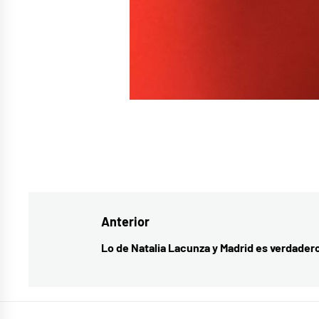
Etiquetado
como
Andrés
Navegación
Anterior
Suárez
,
cantautor
,
de
Lo de Natalia Lacunza y Madrid es verdader
Entrada
crónica
,
entradas
anterior:
música
nacional