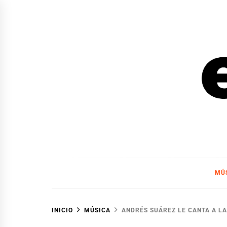
Ir
al
contenido
EL F
EL FOCO
MÚ
INICIO
MÚSICA
ANDRÉS SUÁREZ LE CANTA A LA