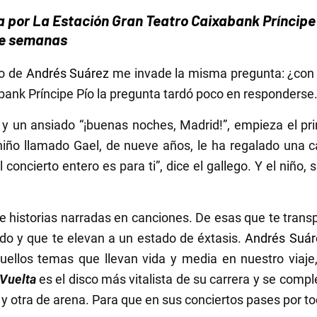
a por
La Estación Gran Teatro Caixabank Príncipe 
ce semanas
to de
Andrés Suárez
me invade la misma pregunta: ¿con
bank Príncipe Pío la pregunta tardó poco en responderse
 y un ansiado “¡buenas noches, Madrid!”, empieza el pri
iño llamado Gael, de nueve años, le ha regalado una car
oncierto entero es para ti”, dice el gallego. Y el niño, s
 historias narradas en canciones. De esas que te trans
odo y que te elevan a un estado de éxtasis.
Andrés Suár
quellos temas que llevan vida y media en nuestro via
 Vuelta
es el disco más vitalista de su carrera y se comp
 y otra de arena. Para que en sus conciertos pases por t