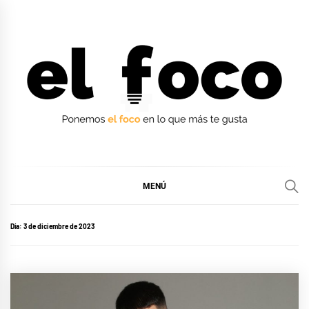
Ir
al
contenido
EL FOCO
EL FOCO
MENÚ
Día:
3 de diciembre de 2023