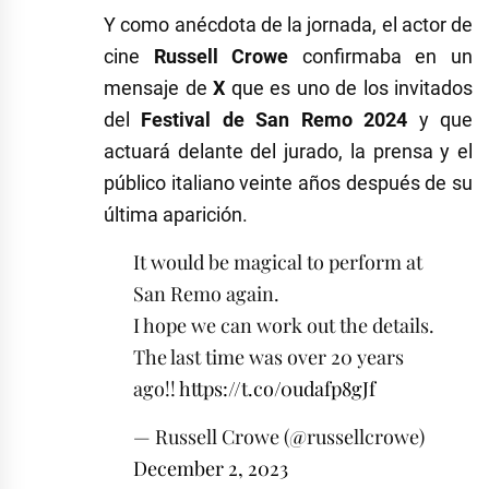
Y como anécdota de la jornada, el actor de
cine
Russell Crowe
confirmaba en un
mensaje de
X
que es uno de los invitados
del
Festival de San Remo 2024
y que
actuará delante del jurado, la prensa y el
público italiano veinte años después de su
última aparición.
It would be magical to perform at
San Remo again.
I hope we can work out the details.
The last time was over 20 years
ago!!
https://t.co/0udafp8gJf
— Russell Crowe (@russellcrowe)
December 2, 2023