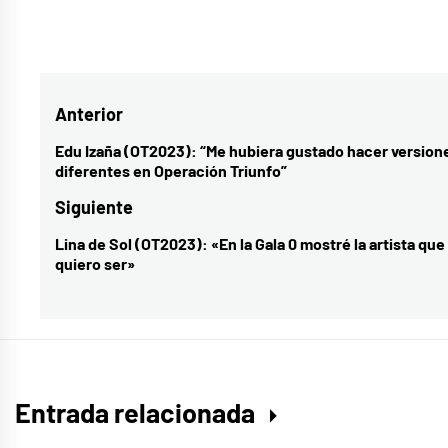
Etiquetado
como
Eurofoco
,
Navegación
Anterior
Festival
de
de
Edu Izaña (OT2023): “Me hubiera gustado hacer version
Entrada
diferentes en Operación Triunfo”
San
entradas
anterior:
Remo
,
Siguiente
música
,
Lina de Sol (OT2023): «En la Gala 0 mostré la artista que
Entrada
Sanremo
quiero ser»
siguiente:
Entrada relacionada