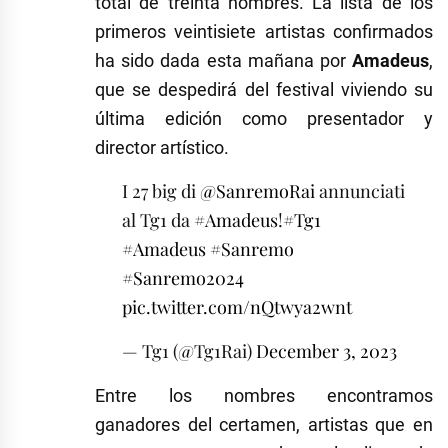
total de treinta nombres. La lista de los
primeros veintisiete artistas confirmados
ha sido dada esta mañana por
Amadeus
,
que se despedirá del festival viviendo su
última edición como presentador y
director artístico.
I 27 big di
@SanremoRai
annunciati
al Tg1 da
#Amadeus
!
#Tg1
#Amadeus
#Sanremo
#Sanremo2024
pic.twitter.com/nQtwya2wnt
— Tg1 (@Tg1Rai)
December 3, 2023
Entre los nombres encontramos
ganadores del certamen, artistas que en