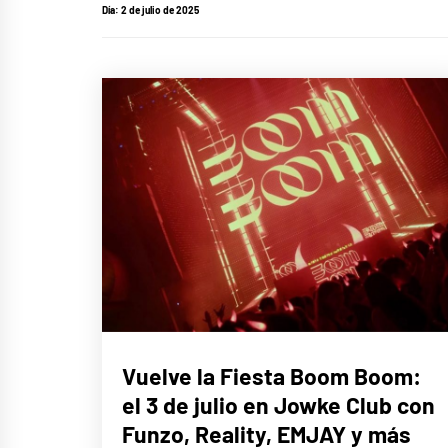
Día:
2 de julio de 2025
MÚSICA
Vuelve la Fiesta Boom Boom:
el 3 de julio en Jowke Club con
Funzo, Reality, EMJAY y más