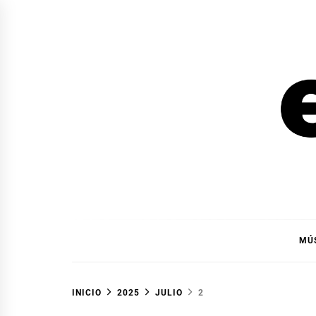
Ir
al
contenido
EL F
EL FOCO
MÚ
INICIO
2025
JULIO
2