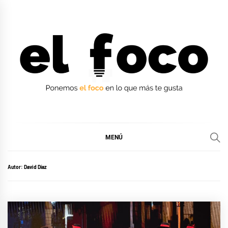
Ir
al
contenido
EL FOCO
EL FOCO
MENÚ
Autor:
David Díaz