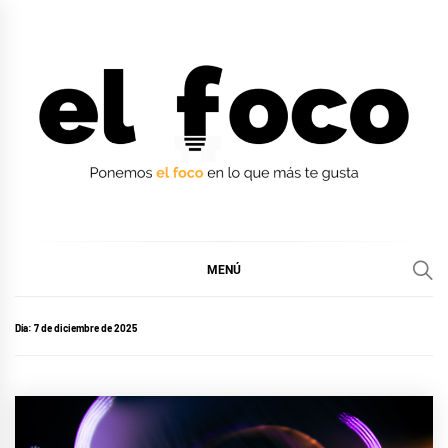
Ir
al
contenido
EL FOCO
EL FOCO
MENÚ
Día:
7 de diciembre de 2025