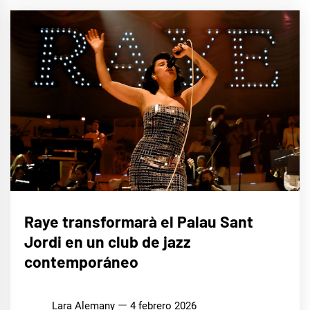
MÚSICA
Raye transformarà el Palau Sant
Jordi en un club de jazz
contemporáneo
Lara Alemany
4 febrero 2026