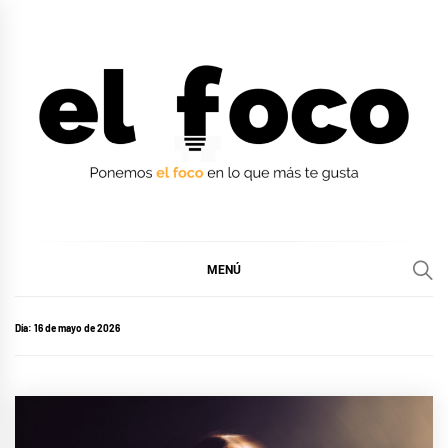
Ir
al
contenido
EL FOCO
EL FOCO
MENÚ
Día:
16 de mayo de 2026