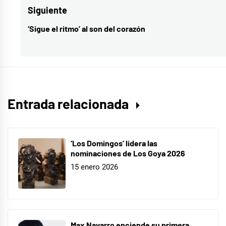
entradas
2020
,
Siguiente
Movistar+
,
‘Sigue el ritmo’ al son del corazón
Entrada
Netflix
,
siguiente:
Prime
Video
Entrada relacionada
‘Los Domingos’ lidera las
nominaciones de Los Goya 2026
15 enero 2026
Max Navarro enciende su primera