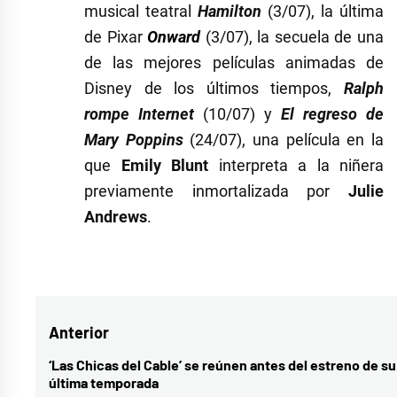
musical teatral
Hamilton
(3/07), la última
de Pixar
Onward
(3/07), la secuela de una
de las mejores películas animadas de
Disney de los últimos tiempos,
Ralph
rompe Internet
(10/07) y
El regreso de
Mary Poppins
(24/07), una película en la
que
Emily Blunt
interpreta a la niñera
previamente inmortalizada por
Julie
Andrews
.
Etiquetado
como
Disney+
,
Navegación
Anterior
HBO
,
julio
,
de
‘Las Chicas del Cable’ se reúnen antes del estreno de su
Entrada
última temporada
Julio
anterior: