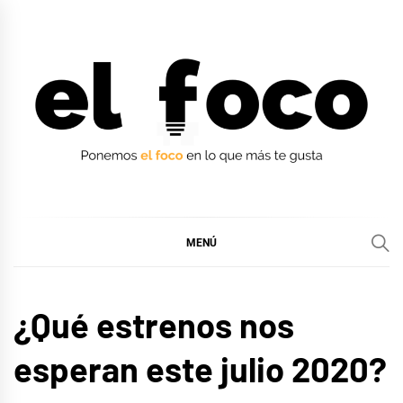
Ir
al
contenido
EL FOCO
EL FOCO
MENÚ
CINE,
¿Qué estrenos nos
SERIES
Y TV
esperan este julio 2020?