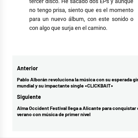
tercer disco. He sacado dos EPs y aunque
no tengo prisa, siento que es el momento
para un nuevo álbum, con este sonido o
con algo que surja en el camino.
Etiquetado
como
indie
,
Navegación
Anterior
música
española
,
de
Pablo Alborán revoluciona la música con su esperada gi
Entrada
mundial y su impactante single «CLICKBAIT»
música
entradas
anterior:
nacional
Siguiente
Alma Occident Festival llega a Alicante para conquistar 
Entrada
verano con música de primer nivel
siguiente: