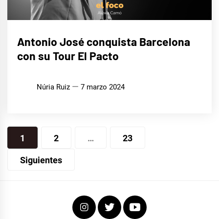
MÚSICA
Antonio José conquista Barcelona
con su Tour El Pacto
Núria Ruiz
7 marzo 2024
Navegación
1
2
…
23
de
Siguientes
entradas
Instagram
Twitter
Youtube