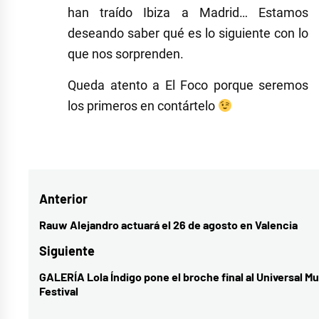
han traído Ibiza a Madrid… Estamos
deseando saber qué es lo siguiente con lo
que nos sorprenden.
Queda atento a El Foco porque seremos
los primeros en contártelo
Etiquetado
como
Energy
Navegación
Anterior
Burger
,
GOIKO
,
de
Rauw Alejandro actuará el 26 de agosto en Valencia
Entrada
RED
entradas
anterior:
Siguiente
BULL
,
GALERÍA Lola Índigo pone el broche final al Universal Mu
Entrada
Smash
Festival
siguiente:
Burger