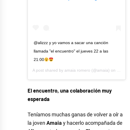
@alizzz y yo vamos a sacar una canción
llamada "el encuentro" el jueves 22 a las
21:00
A post shared by
amaia romero
(@amaia) on
Oct 15
El encuentro, una colaboración muy
esperada
Teníamos muchas ganas de volver a oír a
la joven
Amaia
y hacerlo acompañada de