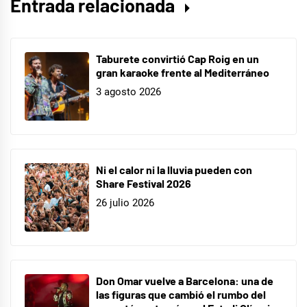
Entrada relacionada
single
Taburete convirtió Cap Roig en un
gran karaoke frente al Mediterráneo
3 agosto 2026
Ni el calor ni la lluvia pueden con
Share Festival 2026
26 julio 2026
Don Omar vuelve a Barcelona: una de
las figuras que cambió el rumbo del