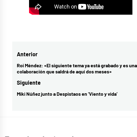
Etiquetado
como
2020
,
Navegación
Anterior
alizzz
,
Amaia
,
de
Roi Méndez: «El siguiente tema ya está grabado y es una
Entrada
colaboración que saldrá de aquí dos meses»
canción
,
entradas
anterior:
colaboración
,
Siguiente
colaboraciones
,
Miki Núñez junto a Despistaos en ‘Viento y vida’
Entrada
el
siguiente:
encuentro
,
Operación
Triunfo
,
ot2017
,