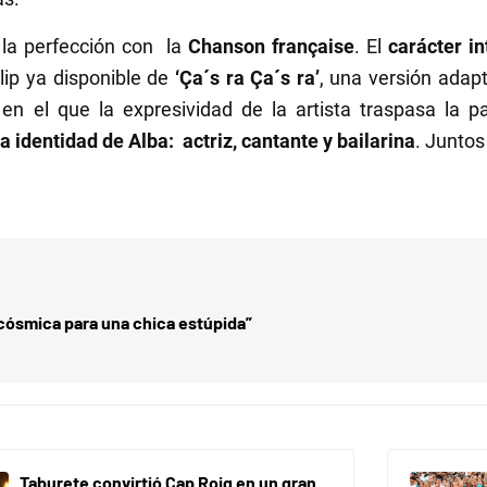
la perfección con la
Chanson française
. El
carácter i
lip ya disponible de
‘Ça´s ra Ça´s ra’
, una versión adapt
l
en el que la expresividad de la artista traspasa la pa
a identidad de Alba: actriz, cantante y bailarina
. Junto
cósmica para una chica estúpida”
Taburete convirtió Cap Roig en un gran