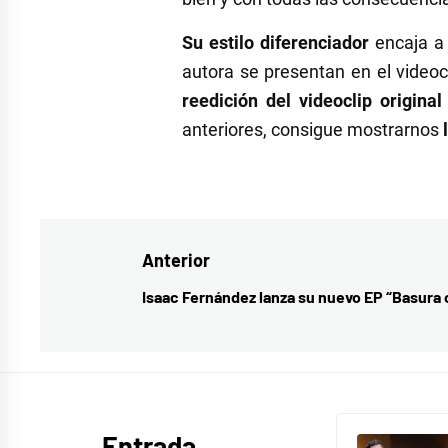
Su estilo diferenciador
encaja a 
autora se presentan en el videoc
reedición del videoclip
origina
anteriores, consigue mostrarnos
l
Etiquetado
como
Alba
Navegación
Anterior
Messa
,
Ça
de
Isaac Fernández lanza su nuevo EP “Basura 
Entrada
´s
entradas
anterior:
ra
Ça
´s
ra
Entrada