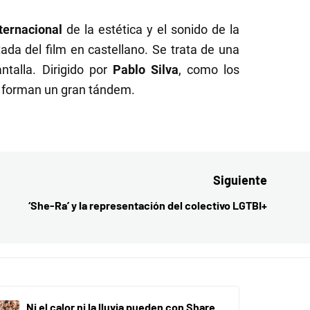
nternacional
de la estética y el sonido de la
ada del film en castellano. Se trata de una
ntalla. Dirigido por
Pablo Silva
, como los
s forman un gran tándem.
Siguiente
‘She-Ra’ y la representación del colectivo LGTBI+
Entrada
siguient
Ni el calor ni la lluvia pueden con Share