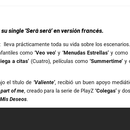
su single ‘Será será’ en versión francés.
z lleva prácticamente toda su vida sobre los escenario
infantiles como
‘Veo veo’
y
‘Menudas Estrellas’
y como a
Ciega a citas’
(Cuatro), películas como
‘Summertime’
y 
jo el título de
‘Valiente’
, recibió un buen apoyo mediáti
 part of me
, creado para la serie de PlayZ
‘Colegas’
y dos
Mis Deseos
.