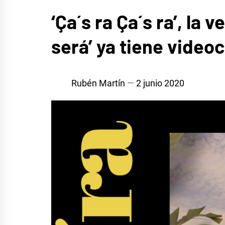
MÚSICA
‘Ça´s ra Ça´s ra’, la
será’ ya tiene videoc
Rubén Martín
2 junio 2020