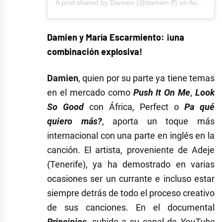
A post shared by
Damien
(@damien.ff) on
Aug 13, 2020 at 3:30am PDT
Damien y María Escarmiento: ¡una
combinación explosiva!
Damien
, quien por su parte ya tiene temas
en el mercado como
Push It On Me
,
Look
So Good
con África, Perfect o
Pa qué
quiero más?
, aporta un toque más
internacional con una parte en inglés en la
canción. El artista, proveniente de Adeje
(Tenerife), ya ha demostrado en varias
ocasiones ser un currante e incluso estar
siempre detrás de todo el proceso creativo
de sus canciones. En el documental
Principios
, subido a su canal de
YouTube