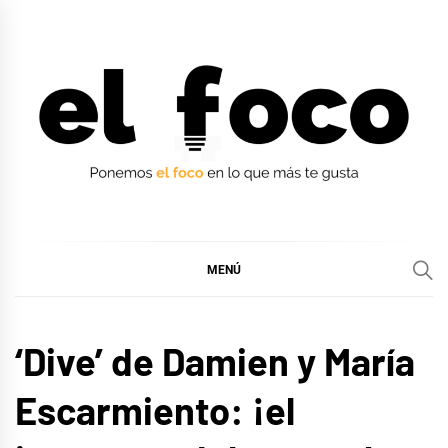
Ir
al
contenido
EL FOCO
EL FOCO
MENÚ
MÚSICA
‘Dive’ de Damien y María
Escarmiento: ¡el