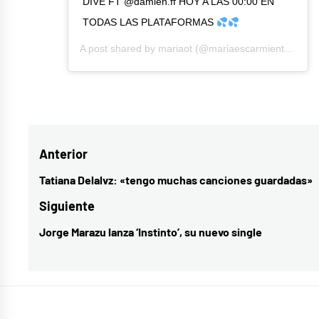
DIVE FT @damien.ff HOY A LAS 00:00 EN
TODAS LAS PLATAFORMAS
A post shared by
mariaot
(@mariaescarmiento) on
A
Etiquetado
como
cultura
,
Navegación
Anterior
Damien
,
Dive
,
de
Tatiana Delalvz: «tengo muchas canciones guardadas»
Entrada
María
entradas
anterior:
Siguiente
Escarmiento
,
Jorge Marazu lanza ‘Instinto’, su nuevo single
Entrada
música
,
siguiente:
Sintiéndolo
Mucho