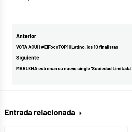
Etiquetado
como
hugo
Navegación
Anterior
g
de
VOTA AQUÍ | #ElFocoTOP10Latino, los 10 finalistas
Entrada
entradas
anterior:
Siguiente
MARLENA estrenan su nuevo single ‘Sociedad Limitada’
Entrada
siguiente:
Entrada relacionada