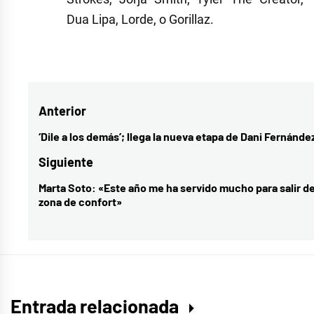
Dua Lipa, Lorde, o Gorillaz.
Etiquetado
como
Jhay
Navegación
Anterior
Cortez
,
Primavera
de
‘Dile a los demás’; llega la nueva etapa de Dani Fernánde
Entrada
Sound
entradas
anterior:
Siguiente
Marta Soto: «Este año me ha servido mucho para salir de
Entrada
zona de confort»
siguiente:
Entrada relacionada