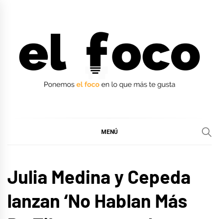
Ir
al
contenido
EL FOCO
EL FOCO
MENÚ
MÚSICA
Julia Medina y Cepeda
lanzan ‘No Hablan Más