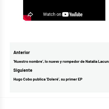
Etiquetado
como
colaboraciones
,
Navegación
Anterior
estrenos
musicales
,
de
‘Nuestro nombre’, lo nuevo y rompedor de Natalia Lacun
Entrada
música
entradas
anterior:
Siguiente
española
,
Hugo Cobo publica ‘Doleré’, su primer EP
Entrada
música
siguiente:
nacional
,
Operación
Triunfo