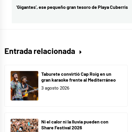
Orquesta
‘Gigantes’, ese pequeño gran tesoro de Playa Cuberris
Entrada
del
siguiente:
Alcohol
,
La
vuelta
Entrada relacionada
Taburete convirtió Cap Roig en un
gran karaoke frente al Mediterráneo
3 agosto 2026
Ni el calor ni la lluvia pueden con
Share Festival 2026