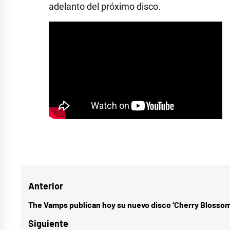
adelanto del próximo disco.
Etiquetado
como
La
Navegación
Anterior
M.O.D.A.
,
La
de
The Vamps publican hoy su nuevo disco ‘Cherry Blossom
Entrada
Maravillosa
entradas
anterior:
Siguiente