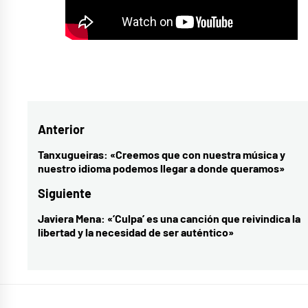
Etiquetado
como
Lola
Navegación
Anterior
Índigo
,
Lola
de
Tanxugueiras: «Creemos que con nuestra música y
Entrada
nuestro idioma podemos llegar a donde queramos»
Índigo
entradas
anterior:
Tamagochi
,
Siguiente
Tamagochi
,
Javiera Mena: «’Culpa’ es una canción que reivindica la
Entrada
Vevi
libertad y la necesidad de ser auténtico»
siguiente:
Lola
Índigo