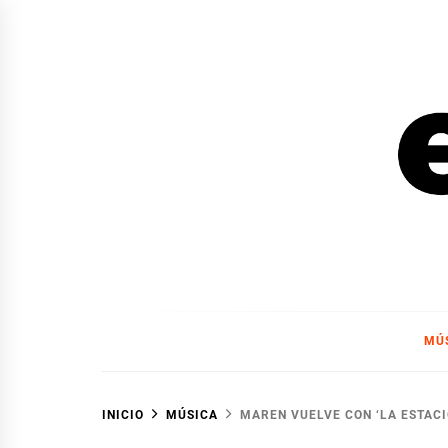
Ir
al
contenido
EL F
EL FOCO
MÚ
INICIO
MÚSICA
MAREN VUELVE CON ‘LA ESTACI