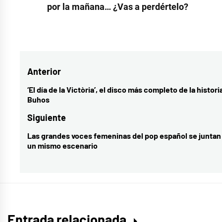
por la mañana… ¿Vas a perdértelo?
Etiquetado
como
actualidad
,
Navegación
Anterior
actualidad
musical
,
de
‘El día de la Victòria’, el disco más completo de la histori
Entrada
Buhos
Antena
entradas
anterior:
3
,
Siguiente
Arturo
Las grandes voces femeninas del pop español se juntan
Entrada
Valls
,
un mismo escenario
siguiente:
estreno
,
José
Mota
,
Los
Javis
,
Entrada relacionada