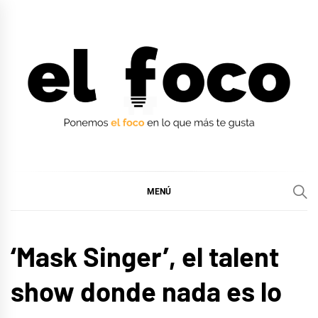
Ir
al
contenido
EL FOCO
EL FOCO
MENÚ
CINE,
‘Mask Singer’, el talent
SERIES
Y TV
show donde nada es lo
MÚSICA