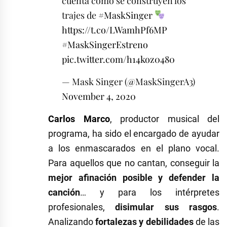
cuenta cómo se construyen los
trajes de
#MaskSinger
https://t.co/LWamhPf6MP
#MaskSingerEstreno
pic.twitter.com/h14koz0480
— Mask Singer (@MaskSingerA3)
November 4, 2020
Carlos Marco
, productor musical del
programa, ha sido el encargado de ayudar
a los enmascarados en el plano vocal.
Para aquellos que no cantan, conseguir la
mejor afinación posible y defender la
canción
… y para los intérpretes
profesionales,
disimular sus rasgos
.
Analizando
fortalezas y debilidades
de las