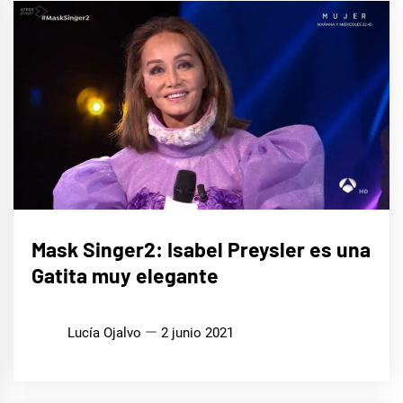
CINE,
Mask Singer2: Isabel Preysler es una
SERIES
Y TV
Gatita muy elegante
MÚSICA
Lucía Ojalvo
2 junio 2021