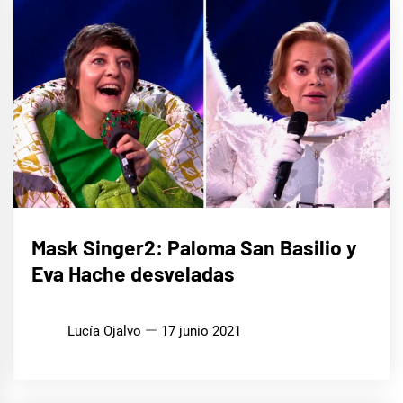
CINE,
Mask Singer2: Paloma San Basilio y
SERIES
Y TV
Eva Hache desveladas
MÚSICA
Lucía Ojalvo
17 junio 2021