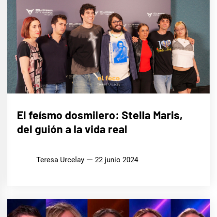
CINE,
El feísmo dosmilero: Stella Maris,
SERIES
Y TV
del guión a la vida real
Teresa Urcelay
22 junio 2024