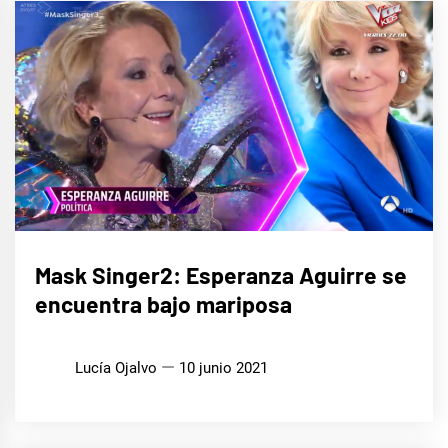
CINE,
Mask Singer2: Esperanza Aguirre se
SERIES
Y TV
encuentra bajo mariposa
MÚSICA
Lucía Ojalvo
10 junio 2021