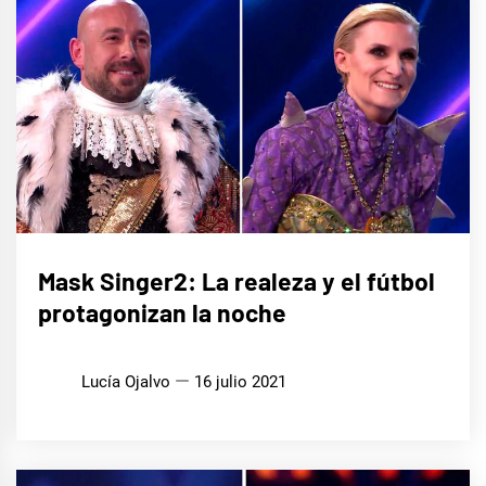
CINE,
Mask Singer2: La realeza y el fútbol
SERIES
Y TV
protagonizan la noche
MÚSICA
Lucía Ojalvo
16 julio 2021