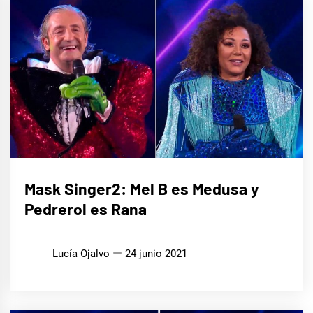
CINE,
Mask Singer2: Mel B es Medusa y
SERIES
Y TV
Pedrerol es Rana
MÚSICA
Lucía Ojalvo
24 junio 2021