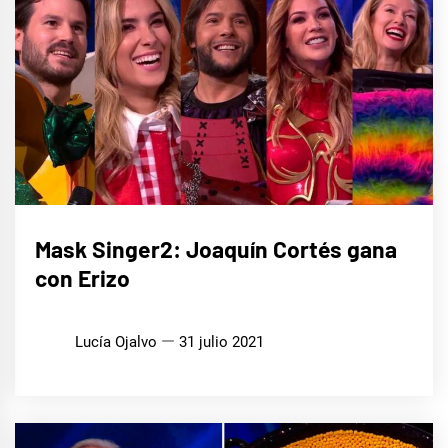
CINE,
Mask Singer2: Joaquín Cortés gana
SERIES
Y TV
con Erizo
MÚSICA
Lucía Ojalvo
31 julio 2021