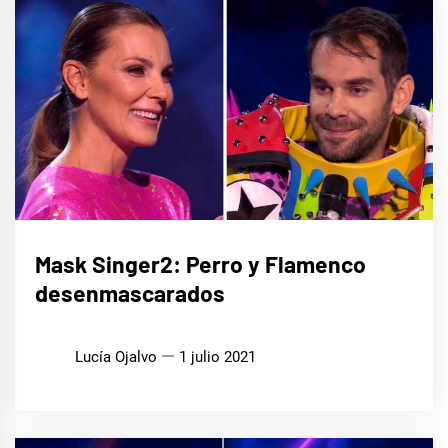
CINE,
Mask Singer2: Perro y Flamenco
SERIES
Y TV
desenmascarados
MÚSICA
Lucía Ojalvo
1 julio 2021