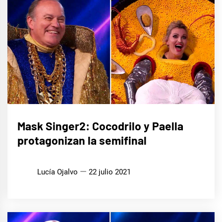
CINE,
Mask Singer2: Cocodrilo y Paella
SERIES
Y TV
protagonizan la semifinal
MÚSICA
Lucía Ojalvo
22 julio 2021