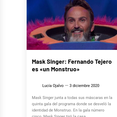
CINE,
Mask Singer: Fernando Tejero
SERIES
Y TV
es «un Monstruo»
MÚSICA
Lucía Ojalvo
3 diciembre 2020
Mask Singer junta a todas sus máscaras en la
quinta gala del programa donde se desveló la
identidad de Monstruo. En la gala número
cinco, Mask Singer tiró la casa...