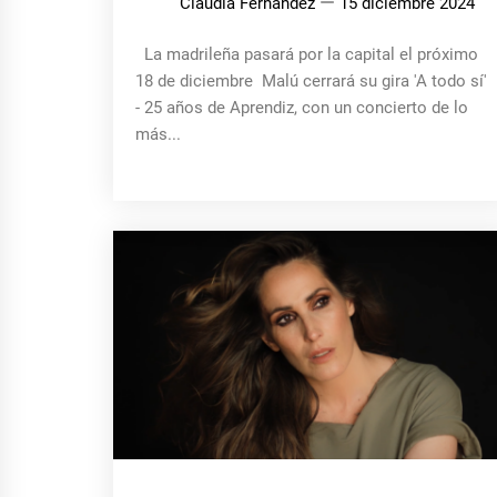
Claudia Fernández
15 diciembre 2024
La madrileña pasará por la capital el próximo
18 de diciembre Malú cerrará su gira 'A todo sí'
- 25 años de Aprendiz, con un concierto de lo
más...
MÚSICA