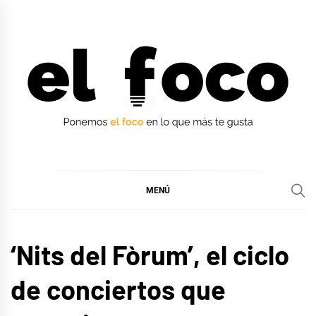
Ir
al
contenido
EL FOCO
EL FOCO
MENÚ
MÚSICA
‘Nits del Fòrum’, el ciclo
de conciertos que