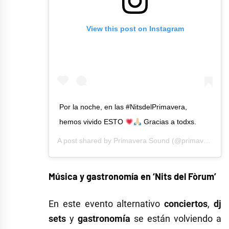
View this post on Instagram
Por la noche, en las #NitsdelPrimavera,
hemos vivido ESTO
Gracias a todxs.
A post shared by
Primavera Sound
(@primavera_sound) on
Música y gastronomía en ‘Nits del Fòrum’
En este evento alternativo
conciertos
,
dj
sets
y
gastronomía
se están volviendo a