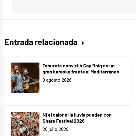
siguiente:
música
,
Nits
del
Fòrum
,
Primavera
Entrada relacionada
Sound
Taburete convirtió Cap Roig en un
gran karaoke frente al Mediterráneo
3 agosto 2026
Ni el calor ni la lluvia pueden con
Share Festival 2026
26 julio 2026