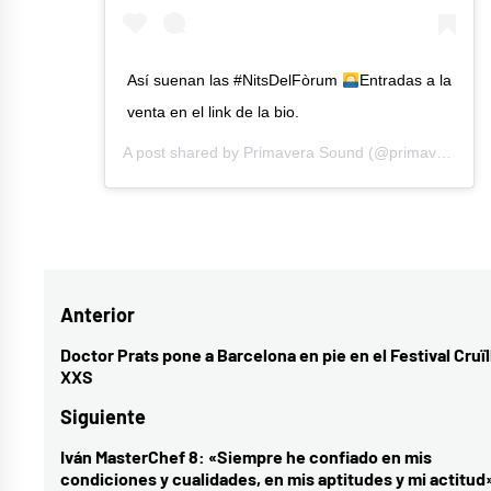
Así suenan las #NitsDelFòrum
Entradas a la
venta en el link de la bio.
A post shared by
Primavera Sound
(@primavera_sound) on
Etiquetado
como
Andrés
Navegación
Anterior
Suárez
,
Carlos
de
Doctor Prats pone a Barcelona en pie en el Festival Cruïl
Entrada
XXS
Sadness
,
entradas
anterior:
cultura
,
Siguiente
María
Iván MasterChef 8: «Siempre he confiado en mis
Entrada
Escarmiento
,
condiciones y cualidades, en mis aptitudes y mi actitud