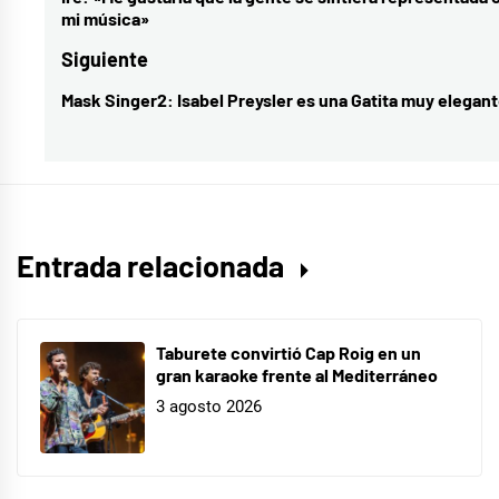
de
Entrada
mi música»
entradas
anterior:
Siguiente
Mask Singer2: Isabel Preysler es una Gatita muy elegan
Entrada
siguiente:
Entrada relacionada
Taburete convirtió Cap Roig en un
gran karaoke frente al Mediterráneo
3 agosto 2026