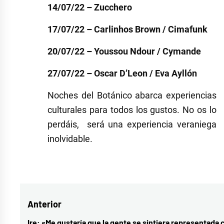
14/07/22 – Zucchero
17/07/22 – Carlinhos Brown / Cimafunk
20/07/22 – Youssou Ndour / Cymande
27/07/22 – Oscar D’Leon / Eva Ayllón
Noches del Botánico abarca experiencias
culturales para todos los gustos. No os lo
perdáis, será una experiencia veraniega
inolvidable.
Etiquetado
como
Noches
Navegación
Anterior
del
Botánico
Ire: «Me gustaría que la gente se sintiera representada 