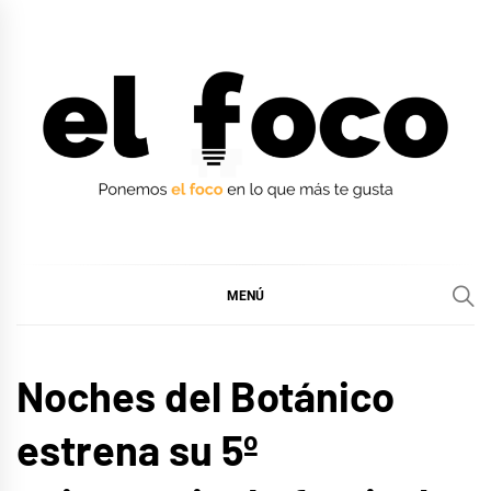
Ir
al
contenido
EL FOCO
EL FOCO
MENÚ
MÚSICA
Noches del Botánico
estrena su 5º