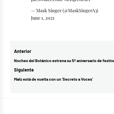
— Mask Singer (@MaskSingerA3)
June 1, 2021
Etiquetado
como
actualidad
,
Navegación
Anterior
Arturo
Valls
,
de
Noches del Botánico estrena su 5º aniversario de festiv
Entrada
cultura
,
entradas
anterior:
Siguiente
isabel
Malú está de vuelta con un ‘Secreto a Voces’
Entrada
preysler
,
siguiente:
José
Mota
,
Los
Javis
,