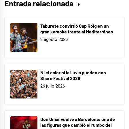
Entrada relacionada
Mask
Singer
,
Paz
Taburete convirtió Cap Roig en un
Vega
,
gran karaoke frente al Mediterráneo
TV
3 agosto 2026
Ni el calor ni la lluvia pueden con
Share Festival 2026
26 julio 2026
Don Omar vuelve a Barcelona: una de
las figuras que cambió el rumbo del