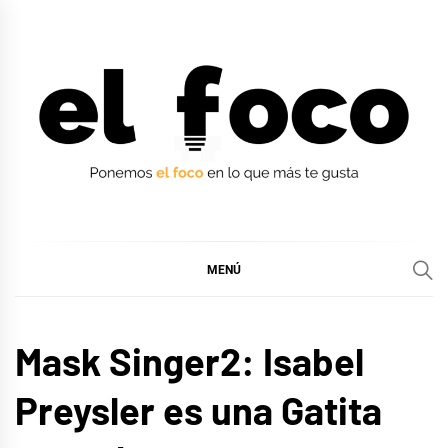
Ir
al
contenido
EL FOCO
EL FOCO
MENÚ
CINE,
Mask Singer2: Isabel
SERIES
Y TV
Preysler es una Gatita
MÚSICA